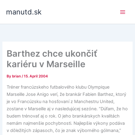
Skip
manutd.sk
to
content
Barthez chce ukončiť
kariéru v Marseille
By
brian
/
15. April 2004
Tréner francúzskeho futbalového klubu Olympique
Marseille Jose Anigo verí, že brankár Fabien Barthez, ktorý
je vo Francúzsku na hosťovaní z Manchestru United,
zostane v Marseille aj v nasledujúcej sezóne. “Dúfam, že ho
budem trénovať aj o rok. O jeho brankárskych kvalitách
nemám najmenšie pochybnosti. Najlepšie výkony podáva
v dôležitých zápasoch, čo je znak výborného gólmana,”