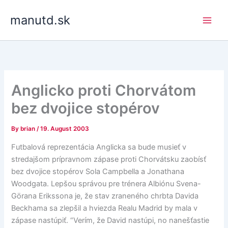
Skip
manutd.sk
to
content
Anglicko proti Chorvátom
bez dvojice stopérov
By
brian
/
19. August 2003
Futbalová reprezentácia Anglicka sa bude musieť v
stredajšom prípravnom zápase proti Chorvátsku zaobísť
bez dvojice stopérov Sola Campbella a Jonathana
Woodgata. Lepšou správou pre trénera Albiónu Svena-
Görana Erikssona je, že stav zraneného chrbta Davida
Beckhama sa zlepšil a hviezda Realu Madrid by mala v
zápase nastúpiť. “Verím, že David nastúpi, no nanešťastie