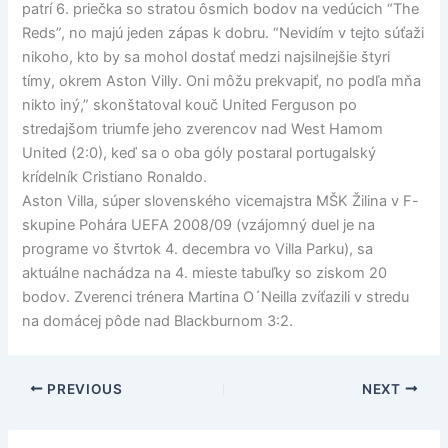
patrí 6. priečka so stratou ôsmich bodov na vedúcich “The
Reds”, no majú jeden zápas k dobru. “Nevidím v tejto súťaži
nikoho, kto by sa mohol dostať medzi najsilnejšie štyri
tímy, okrem Aston Villy. Oni môžu prekvapiť, no podľa mňa
nikto iný,” skonštatoval kouč United Ferguson po
stredajšom triumfe jeho zverencov nad West Hamom
United (2:0), keď sa o oba góly postaral portugalský
krídelník Cristiano Ronaldo.
Aston Villa, súper slovenského vicemajstra MŠK Žilina v F-
skupine Pohára UEFA 2008/09 (vzájomný duel je na
programe vo štvrtok 4. decembra vo Villa Parku), sa
aktuálne nachádza na 4. mieste tabuľky so ziskom 20
bodov. Zverenci trénera Martina O´Neilla zvíťazili v stredu
na domácej pôde nad Blackburnom 3:2.
PREVIOUS
NEXT