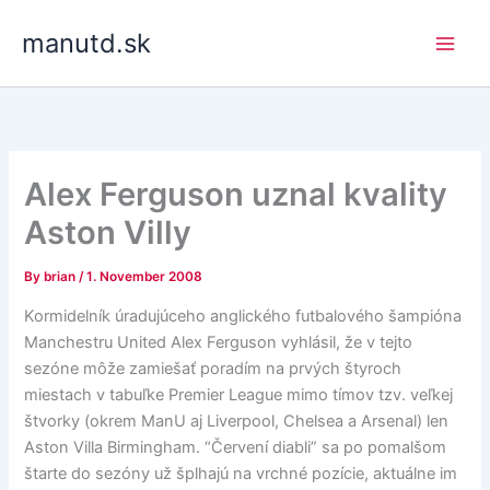
Skip
manutd.sk
to
content
Alex Ferguson uznal kvality
Aston Villy
By
brian
/
1. November 2008
Kormidelník úradujúceho anglického futbalového šampióna
Manchestru United Alex Ferguson vyhlásil, že v tejto
sezóne môže zamiešať poradím na prvých štyroch
miestach v tabuľke Premier League mimo tímov tzv. veľkej
štvorky (okrem ManU aj Liverpool, Chelsea a Arsenal) len
Aston Villa Birmingham. “Červení diabli” sa po pomalšom
štarte do sezóny už šplhajú na vrchné pozície, aktuálne im