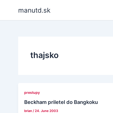
Skip
manutd.sk
to
content
thajsko
prestupy
Beckham priletel do Bangkoku
brian
/
24. June 2003