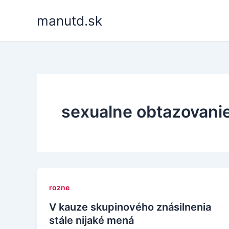
Skip
manutd.sk
to
content
sexualne obtazovani
rozne
V kauze skupinového znásilnenia
stále nijaké mená