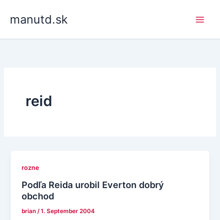
Skip
manutd.sk
to
content
reid
rozne
Podľa Reida urobil Everton dobrý
obchod
brian
/
1. September 2004