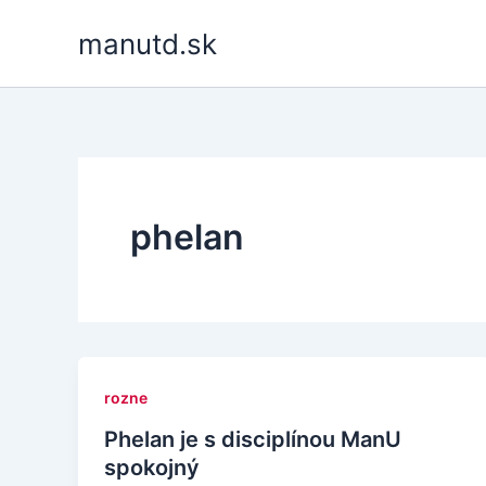
Skip
manutd.sk
to
content
phelan
rozne
Phelan je s disciplínou ManU
spokojný