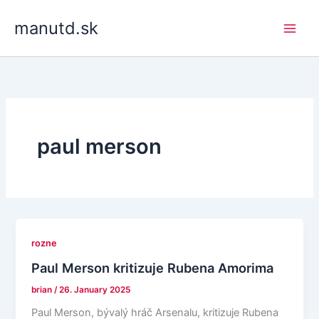
Skip
manutd.sk
to
content
paul merson
rozne
Paul Merson kritizuje Rubena Amorima
brian
/
26. January 2025
Paul Merson, bývalý hráč Arsenalu, kritizuje Rubena