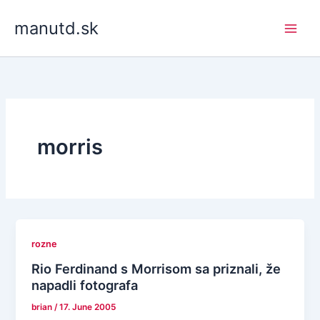
Skip
manutd.sk
to
content
morris
rozne
Rio Ferdinand s Morrisom sa priznali, že
napadli fotografa
brian
/
17. June 2005