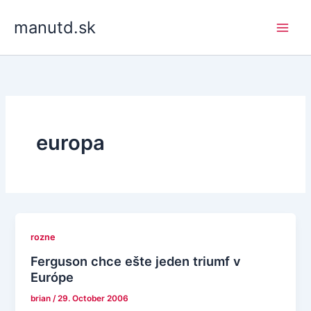
Skip
manutd.sk
to
content
europa
rozne
Ferguson chce ešte jeden triumf v
Európe
brian
/
29. October 2006