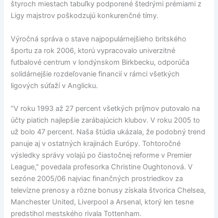
štyroch miestach tabuľky podporené štedrými prémiami z
Ligy majstrov poškodzujú konkurenčné tímy.
Výročná správa o stave najpopulárnejšieho britského
športu za rok 2006, ktorú vypracovalo univerzitné
futbalové centrum v londýnskom Birkbecku, odporúča
solidárnejšie rozdeľovanie financií v rámci všetkých
ligových súťaží v Anglicku.
“V roku 1993 až 27 percent všetkých príjmov putovalo na
účty piatich najlepšie zarábajúcich klubov. V roku 2005 to
už bolo 47 percent. Naša štúdia ukázala, že podobný trend
panuje aj v ostatných krajinách Európy. Tohtoročné
výsledky správy volajú po čiastočnej reforme v Premier
League,” povedala profesorka Christine Oughtonová. V
sezóne 2005/06 najviac finančných prostriedkov za
televízne prenosy a rôzne bonusy získala štvorica Chelsea,
Manchester United, Liverpool a Arsenal, ktorý len tesne
predstihol mestského rivala Tottenham.