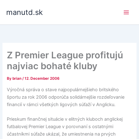
Skip
manutd.sk
to
content
Z Premier League profitujú
najviac bohaté kluby
By
brian
/
12. December 2006
Výročná správa o stave najpopulárnejšieho britského
športu za rok 2006 odporúča solidárnejšie rozdeľovanie
financií v rámci všetkých ligových súťaží v Anglicku.
Prieskum finančnej situácie v elitných kluboch anglickej
futbalovej Premier League v porovnaní s ostatnými
účastníkmi súťaže ukázal, že umiestnenia na prvých