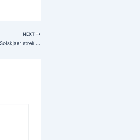
NEXT
Ferguson verí, že Solskjaer strelí v tejto sezóne 20 gólov