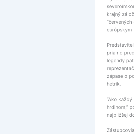
severoírsko
krajný zálo
“červených 
európskym 
Predstavite
priamo pred
legendy pat
reprezenta
zápase o po
hetrik.
“Ako každý f
hrdinom,” p
najbližšej 
Zástupcovia