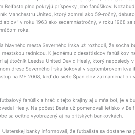
m Belfaste plne pokryjú príspevky jeho fanúšikov. Nezabud
žník Manchestru United, ktorý zomrel ako 59-ročný, debuto
diablov” v roku 1963 ako sedemnásťročný, v roku 1968 sa s
hráčom roka.
lia hlavného mesta Severného Írska už rozhodli, že socha b
 mestskou radnicou. K jednému z desaťtisícov fanúšikov n
rí aj útočník Leedsu United David Healy, ktorý naposledy v
čnom drese Severného Írska šokoval v septembrovom kvali
stup na ME 2008, keď do siete Španielov zaznamenal pri v
utbalový fanúšik a hráč z tejto krajiny aj u mňa bol, je a 
ovedal Healy. Na počesť Besta už pomenovali letisko v Belf
dobe sa ocitne vyobrazený aj na britských bankovkách.
 Ulsterskej banky informovali, že futbalista sa dostane na 