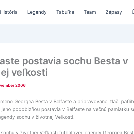
História
Legendy
Tabuľka
Team
Zápasy
faste postavia sochu Besta v
ej veľkosti
ovember 2006
s meno Georgea Besta v Belfaste a pripravovanej tlači päťli
 jeho podobizňou postavia v Belfaste na večnú pamiatku se
egendy sochu v životnej Veľkosti.
sochu v životnej Veľkosti futbalovej legendy Georgea Best