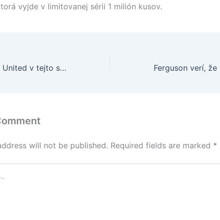
orá vyjde v limitovanej sérii 1 milión kusov.
Ferguson verí, že United v tejto sezóne vyhrá LM
 Comment
address will not be published.
Required fields are marked
*