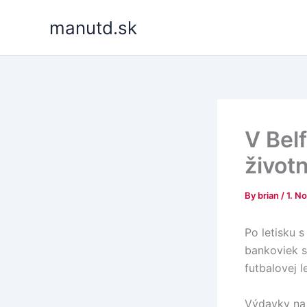
Skip
manutd.sk
to
content
V Bel
životn
By
brian
/
1. N
Po letisku 
bankoviek s
futbalovej l
Výdavky na 