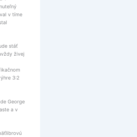
nuteľný
val v tíme
tal
ude stáť
avždy živej
fikačnom
ýhre 3:2
bude George
aste a v
päťlibrovú