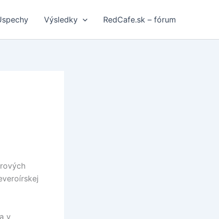
Úspechy
Výsledky
RedCafe.sk – fórum
brových
veroírskej
a v