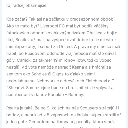
to, radšej obšírnejšie.
Kde začať? Tak asi na začiatku v predsezónnom období.
Ako to malo byť? Liverpool FC mal byť podľa väčšiny
futbalových odborníkov hlavným rivalom Chelsea v boji o
titul, Benitez už mal iba vyšperkovať dobré tretie miesto z
minulej sezóny, iba bod za United. A práve my sme sa mali
trápiť, po Ruudovom odchode vraj nebude mať kto dávať
góly, Carrick, za takmer 19 miliónov (btw. tožko vôbec
nestál), v živote nemôže nahradiť Keana a s hráčmi za
zenitom ako Scholes či Giggs to ďaleko veľmi
nedotiahneme. Nehovoriac o drevákoch Fletcherovi a O
´Sheaovi. Samozrejme bude na hru United zle vplývať aj
naštrbenosť vzťahov Ronaldo – Rooney.
Realita je taká, že po 9. kolách na nás Scousers strácajú 11
bodov, a napríklad v 5 zápasoch na ihrisku súpera strelili až
jeden gól z Gerrardom nafilmovanej penalty, ktorú stará