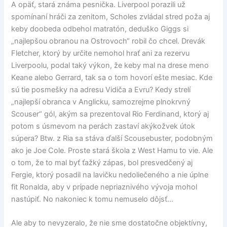
A opäť, stará známa pesnička. Liverpool porazili už
spomínaní hráči za zenitom, Scholes zvládal stred poža aj
keby doobeda odbehol matratón, deduško Giggs si
„najlepšou obranou na Ostrovoch“ robil čo chcel. Drevák
Fletcher, ktorý by určite nemohol hrať ani za rezervu
Liverpoolu, podal taký výkon, že keby mal na drese meno
Keane alebo Gerrard, tak sa o tom hovorí ešte mesiac. Kde
sú tie posmešky na adresu Vidiča a Evru? Kedy strelí
„najlepší obranca v Anglicku, samozrejme plnokrvný
Scouser“ gól, akým sa prezentoval Rio Ferdinand, ktorý aj
potom s úsmevom na perách zastaví akýkožvek útok
súpera? Btw. z Ria sa stáva ďalší Scousebuster, podobným
ako je Joe Cole. Proste stará škola z West Hamu to vie. Ale
o tom, že to mal byť ťažký zápas, bol presvedčený aj
Fergie, ktorý posadil na lavičku nedoliečeného a nie úplne
fit Ronalda, aby v prípade nepriaznivého vývoja mohol
nastúpiť. No nakoniec k tomu nemuselo dôjsť…
Ale aby to nevyzeralo, že nie sme dostatočne objektívny,