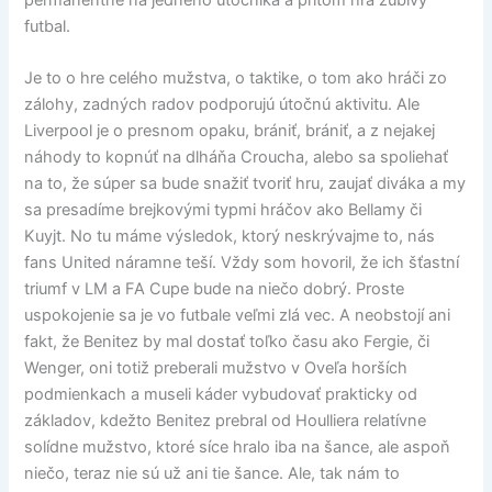
futbal.
Je to o hre celého mužstva, o taktike, o tom ako hráči zo
zálohy, zadných radov podporujú útočnú aktivitu. Ale
Liverpool je o presnom opaku, brániť, brániť, a z nejakej
náhody to kopnúť na dlháňa Croucha, alebo sa spoliehať
na to, že súper sa bude snažiť tvoriť hru, zaujať diváka a my
sa presadíme brejkovými typmi hráčov ako Bellamy či
Kuyjt. No tu máme výsledok, ktorý neskrývajme to, nás
fans United náramne teší. Vždy som hovoril, že ich šťastní
triumf v LM a FA Cupe bude na niečo dobrý. Proste
uspokojenie sa je vo futbale veľmi zlá vec. A neobstojí ani
fakt, že Benitez by mal dostať toľko času ako Fergie, či
Wenger, oni totiž preberali mužstvo v Oveľa horších
podmienkach a museli káder vybudovať prakticky od
základov, kdežto Benitez prebral od Houlliera relatívne
solídne mužstvo, ktoré síce hralo iba na šance, ale aspoň
niečo, teraz nie sú už ani tie šance. Ale, tak nám to