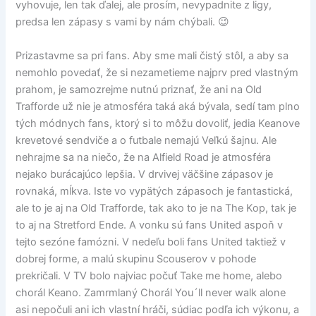
vyhovuje, len tak ďalej, ale prosím, nevypadnite z ligy,
predsa len zápasy s vami by nám chýbali. 😉
Prizastavme sa pri fans. Aby sme mali čistý stôl, a aby sa
nemohlo povedať, že si nezametieme najprv pred vlastným
prahom, je samozrejme nutnú priznať, že ani na Old
Trafforde už nie je atmosféra taká aká bývala, sedí tam plno
tých módnych fans, ktorý si to môžu dovoliť, jedia Keanove
krevetové sendviče a o futbale nemajú Veľkú šajnu. Ale
nehrajme sa na niečo, že na Alfield Road je atmosféra
nejako burácajúco lepšia. V drvivej väčšine zápasov je
rovnaká, mĺkva. Iste vo vypätých zápasoch je fantastická,
ale to je aj na Old Trafforde, tak ako to je na The Kop, tak je
to aj na Stretford Ende. A vonku sú fans United aspoň v
tejto sezóne famózni. V nedeľu boli fans United taktiež v
dobrej forme, a malú skupinu Scouserov v pohode
prekričali. V TV bolo najviac počuť Take me home, alebo
chorál Keano. Zamrmlaný Chorál You´ll never walk alone
asi nepočuli ani ich vlastní hráči, súdiac podľa ich výkonu, a