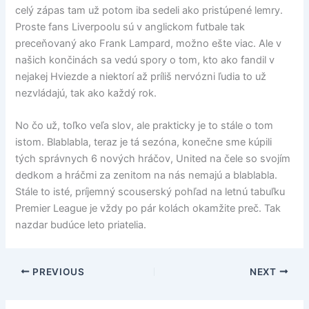
celý zápas tam už potom iba sedeli ako pristúpené lemry.
Proste fans Liverpoolu sú v anglickom futbale tak
preceňovaný ako Frank Lampard, možno ešte viac. Ale v
našich končinách sa vedú spory o tom, kto ako fandil v
nejakej Hviezde a niektorí až príliš nervózni ľudia to už
nezvládajú, tak ako každý rok.
No čo už, toľko veľa slov, ale prakticky je to stále o tom
istom. Blablabla, teraz je tá sezóna, konečne sme kúpili
tých správnych 6 nových hráčov, United na čele so svojím
dedkom a hráčmi za zenitom na nás nemajú a blablabla.
Stále to isté, príjemný scouserský pohľad na letnú tabuľku
Premier League je vždy po pár kolách okamžite preč. Tak
nazdar budúce leto priatelia.
PREVIOUS
NEXT