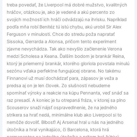
treba povedať, že Liverpool má dobré mužstvo, kvalitných
hráčov, otázkou je, ako je vedené a akú percento zo
svojich možností ich hráči odvádzajú na ihrisku. Napríklad
podľa mňa robí Benitéz tú istú chybu, akú urobil Sir Alex
Ferguson v minulosti. Chce do stredu poža napratať
Sissoka, Gerrarda a Alonsa, pričom tento experiment
zjavne nevychádza. Tak ako nevyšlo začlenenie Verona
medzi Scholesa a Keana. Ďalším bodom je brankár Reina,
ktorý je priemerný brankár, ktorého gloriola povstala minulú
sezónu vďaka perfektne fungujúcej obrane. No takému
Finnanovi už musí dochádzať para, zápasov je veža a
predsa aj on je len človek. Zo slušnosti nebudeme
spomínať výroky a reakcie na kúpu Pennanta, veď snáď sa
raz presadí. A koniec je tu otrepaná fráza, v ktorej sa plno
Scouserov snaží nájsť ospravedlnenie, že na jedného
strikera sa hrať nedá, minimálne klub ako Liverpool si to
nemôže dovoliť. Blbosť! Aj Arsenal hral u nás na jedného
útočníka a hral vynikajúco, či Barcelona, ktorá hrá
permanentne na jedného útočníka a pritom hrá žúbivý