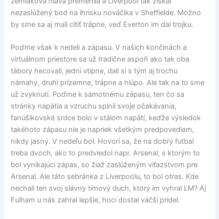
zemiaková hlava premenila a Liverpool tak získal
nezaslúžený bod na ihrisku nováčika v Sheffielde. Možno
by sme sa aj mali cítiť trápne, veď Everton im dal trojku.
Poďme však k nedeli a zápasu. V našich končinách a
virtuálnom priestore sa už tradične aspoň ako tak oba
tábory hecovali, jedni vtipne, dali si s tým aj trochu
námahy, druhí prízemne, trápne a hlúpo. Ale tak na to sme
už zvyknutí. Poďme k samotnému zápasu, ten čo sa
stránky napätia a vzruchu splnil svoje očakávania,
fanúšikovské srdce bolo v stálom napätí, keďže výsledok
takéhoto zápasu nie je napriek všetkým predpovediam,
nikdy jasný. V nedeľu bol. Hovorí sa, že na dobrý futbal
treba dvoch, ako to predviedol napr. Arsenal, s ktorým to
bol vynikajúci zápas, so žiaž zaslúženým víťazstvom pre
Arsenal. Ale táto sebránka z Liverpoolu, to bol otras. Kde
nechali ten svoj slávny tímový duch, ktorý im vyhral LM? Aj
Fulham u nás zahral lepšie, hoci dostal väčší prídel.