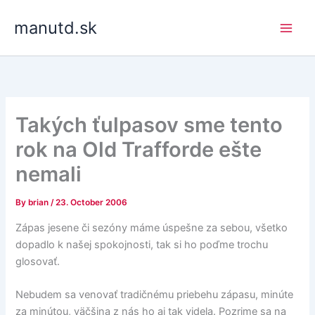
Skip
manutd.sk
to
content
Takých ťulpasov sme tento
rok na Old Trafforde ešte
nemali
By
brian
/
23. October 2006
Zápas jesene či sezóny máme úspešne za sebou, všetko
dopadlo k našej spokojnosti, tak si ho poďme trochu
glosovať.
Nebudem sa venovať tradičnému priebehu zápasu, minúte
za minútou, väčšina z nás ho aj tak videla. Pozrime sa na