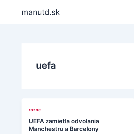
Skip
manutd.sk
to
content
uefa
rozne
UEFA zamietla odvolania
Manchestru a Barcelony