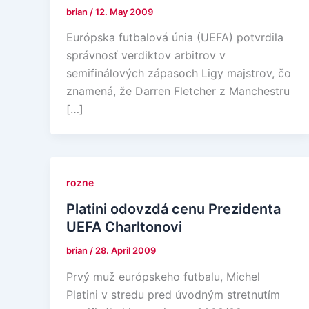
brian
/
12. May 2009
Európska futbalová únia (UEFA) potvrdila
správnosť verdiktov arbitrov v
semifinálových zápasoch Ligy majstrov, čo
znamená, že Darren Fletcher z Manchestru
[…]
rozne
Platini odovzdá cenu Prezidenta
UEFA Charltonovi
brian
/
28. April 2009
Prvý muž európskeho futbalu, Michel
Platini v stredu pred úvodným stretnutím