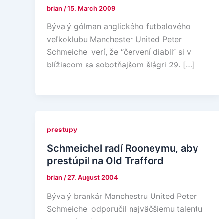
brian
/
15. March 2009
Bývalý gólman anglického futbalového
veľkoklubu Manchester United Peter
Schmeichel verí, že “červení diabli” si v
blížiacom sa sobotňajšom šlágri 29. […]
prestupy
Schmeichel radí Rooneymu, aby
prestúpil na Old Trafford
brian
/
27. August 2004
Bývalý brankár Manchestru United Peter
Schmeichel odporučil najväčšiemu talentu