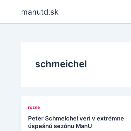
Skip
manutd.sk
to
content
schmeichel
rozne
Peter Schmeichel verí v extrémne
úspešnú sezónu ManU