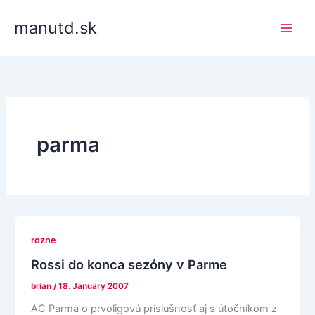
Skip
manutd.sk
to
content
parma
rozne
Rossi do konca sezóny v Parme
brian
/
18. January 2007
AC Parma o prvoligovú príslušnosť aj s útočníkom z