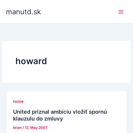
Skip
manutd.sk
to
content
howard
rozne
United priznal ambíciu vložiť spornú
klauzulu do zmluvy
brian
/
12. May 2007