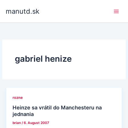
Skip
manutd.sk
to
content
gabriel henize
rozne
Heinze sa vrátil do Manchesteru na
jednania
brian
/
6. August 2007