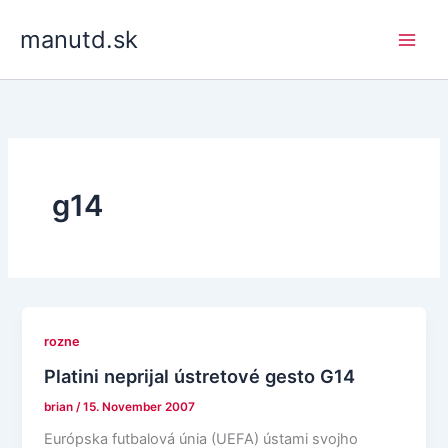
Skip
manutd.sk
to
content
g14
rozne
Platini neprijal ústretové gesto G14
brian
/
15. November 2007
Európska futbalová únia (UEFA) ústami svojho