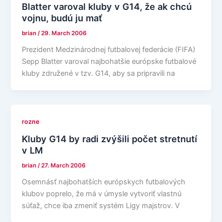
Blatter varoval kluby v G14, že ak chcú
vojnu, budú ju mať
brian
/
29. March 2006
Prezident Medzinárodnej futbalovej federácie (FIFA)
Sepp Blatter varoval najbohatšie európske futbalové
kluby združené v tzv. G14, aby sa pripravili na
rozne
Kluby G14 by radi zvýšili počet stretnutí
v LM
brian
/
27. March 2006
Osemnásť najbohatších európskych futbalových
klubov poprelo, že má v úmysle vytvoriť vlastnú
súťaž, chce iba zmeniť systém Ligy majstrov. V