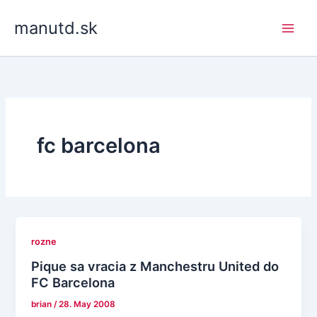
Skip
manutd.sk
to
content
fc barcelona
rozne
Pique sa vracia z Manchestru United do
FC Barcelona
brian
/
28. May 2008