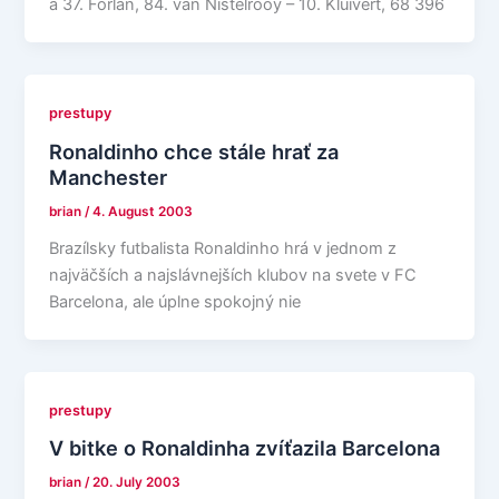
a 37. Forlan, 84. van Nistelrooy – 10. Kluivert, 68 396
prestupy
Ronaldinho chce stále hrať za
Manchester
brian
/
4. August 2003
Brazílsky futbalista Ronaldinho hrá v jednom z
najväčších a najslávnejších klubov na svete v FC
Barcelona, ale úplne spokojný nie
prestupy
V bitke o Ronaldinha zvíťazila Barcelona
brian
/
20. July 2003