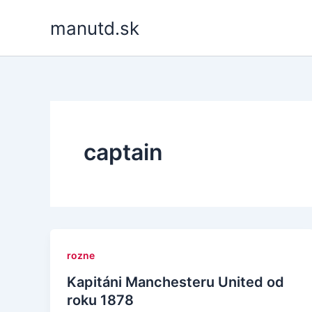
Skip
manutd.sk
to
content
captain
rozne
Kapitáni Manchesteru United od
roku 1878