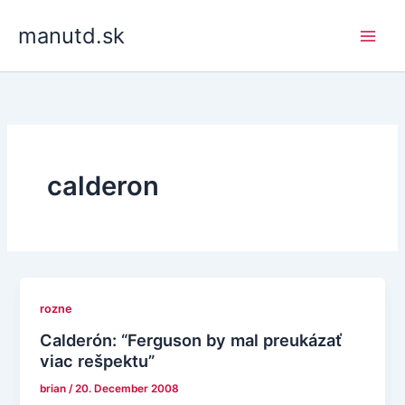
Skip
manutd.sk
to
content
calderon
rozne
Calderón: “Ferguson by mal preukázať
viac rešpektu”
brian
/
20. December 2008