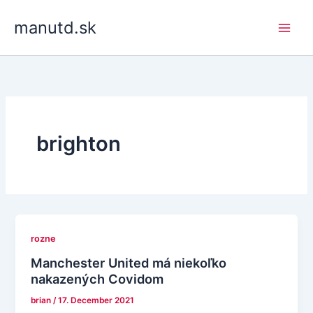
Skip
manutd.sk
to
content
brighton
rozne
Manchester United má niekoľko
nakazených Covidom
brian
/
17. December 2021