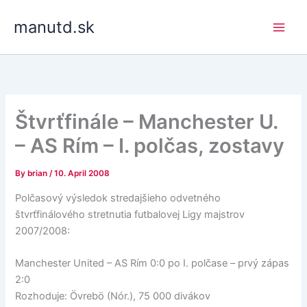
Skip
manutd.sk
to
content
Štvrťfinále – Manchester U.
– AS Rím – I. polčas, zostavy
By
brian
/
10. April 2008
Polčasový výsledok stredajšieho odvetného
štvrťfinálového stretnutia futbalovej Ligy majstrov
2007/2008:
Manchester United – AS Rím 0:0 po I. polčase – prvý zápas
2:0
Rozhoduje: Övrebö (Nór.), 75 000 divákov