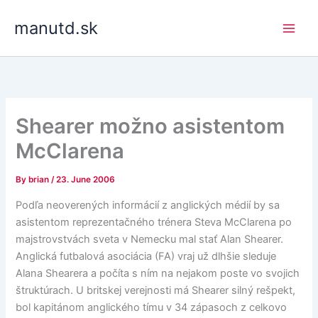
Skip
manutd.sk
to
content
Shearer možno asistentom
McClarena
By
brian
/
23. June 2006
Podľa neoverených informácií z anglických médií by sa
asistentom reprezentačného trénera Steva McClarena po
majstrovstvách sveta v Nemecku mal stať Alan Shearer.
Anglická futbalová asociácia (FA) vraj už dlhšie sleduje
Alana Shearera a počíta s ním na nejakom poste vo svojich
štruktúrach. U britskej verejnosti má Shearer silný rešpekt,
bol kapitánom anglického tímu v 34 zápasoch z celkovo