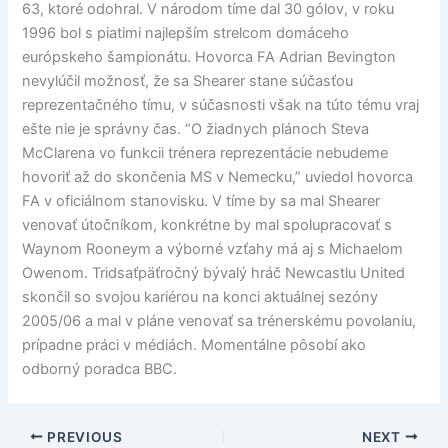
63, ktoré odohral. V národom tíme dal 30 gólov, v roku
1996 bol s piatimi najlepším strelcom domáceho
európskeho šampionátu. Hovorca FA Adrian Bevington
nevylúčil možnosť, že sa Shearer stane súčasťou
reprezentačného tímu, v súčasnosti však na túto tému vraj
ešte nie je správny čas. “O žiadnych plánoch Steva
McClarena vo funkcii trénera reprezentácie nebudeme
hovoriť až do skončenia MS v Nemecku,” uviedol hovorca
FA v oficiálnom stanovisku. V tíme by sa mal Shearer
venovať útočníkom, konkrétne by mal spolupracovať s
Waynom Rooneym a výborné vzťahy má aj s Michaelom
Owenom. Tridsaťpäťročný bývalý hráč Newcastlu United
skončil so svojou kariérou na konci aktuálnej sezóny
2005/06 a mal v pláne venovať sa trénerskému povolaniu,
prípadne práci v médiách. Momentálne pôsobí ako
odborný poradca BBC.
PREVIOUS
NEXT