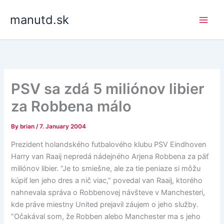
Skip
manutd.sk
to
content
PSV sa zdá 5 miliónov libier
za Robbena málo
By
brian
/
7. January 2004
Prezident holandského futbalového klubu PSV Eindhoven
Harry van Raaij nepredá nádejného Arjena Robbena za päť
miliónov libier. “Je to smiešne, ale za tie peniaze si môžu
kúpiť len jeho dres a nič viac,” povedal van Raaij, ktorého
nahnevala správa o Robbenovej návšteve v Manchesteri,
kde práve miestny United prejavil záujem o jeho služby.
“Očakával som, že Robben alebo Manchester ma s jeho