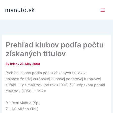
Skip
manutd.sk
to
content
Prehľad klubov podľa počtu
získaných titulov
By
brian
/
23. May 2008
Prehľad klubov podľa počtu získaných titulov v
najprestížnejšej európskej klubovej pohárovej futbalovej
súťaži – Lige majstrov (od roku 1993) či Európskom pohári
majstrov (1956 – 1992):
9 – Real Madrid (Šp.)
7 – AC Miláno (Tal.)