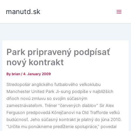
Skip
manutd.sk
to
content
Park pripravený podpísať
nový kontrakt
By
brian
/
4. January 2009
Stredopoliar anglického futbalového veľkoklubu
Manchester United Park Ji-sung podpíše v najbližších
dňoch novú zmluvu so svojím súčasným
zamestnávateľom. Tréner “červených diablov” Sir Alex
Ferguson predpovedá Kórejčanovi na Old Trafforde veľkú
budúcnosť. Jeho súčasný kontrakt je platný do júna 2010.
“Určite mu ponúkneme predĺženie spolupráce,” povedal