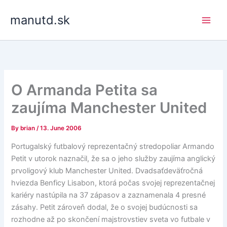
Skip
manutd.sk
to
content
O Armanda Petita sa
zaujíma Manchester United
By
brian
/
13. June 2006
Portugalský futbalový reprezentačný stredopoliar Armando
Petit v utorok naznačil, že sa o jeho služby zaujíma anglický
prvoligový klub Manchester United. Dvadsaťdeväťročná
hviezda Benficy Lisabon, ktorá počas svojej reprezentačnej
kariéry nastúpila na 37 zápasov a zaznamenala 4 presné
zásahy. Petit zároveň dodal, že o svojej budúcnosti sa
rozhodne až po skončení majstrovstiev sveta vo futbale v