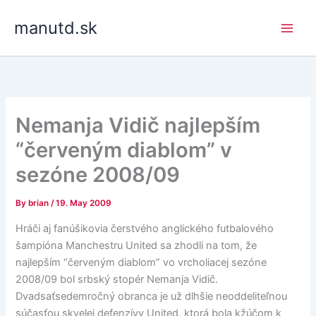
Skip
manutd.sk
to
content
Nemanja Vidič najlepším
“červeným diablom” v
sezóne 2008/09
By
brian
/
19. May 2009
Hráči aj fanúšikovia čerstvého anglického futbalového
šampióna Manchestru United sa zhodli na tom, že
najlepším “červeným diablom” vo vrcholiacej sezóne
2008/09 bol srbský stopér Nemanja Vidič.
Dvadsaťsedemročný obranca je už dlhšie neoddeliteľnou
súčasťou skvelej defenzívy United, ktorá bola kžúčom k