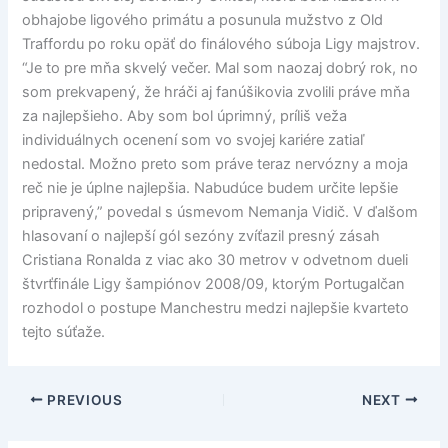
obhajobe ligového primátu a posunula mužstvo z Old
Traffordu po roku opäť do finálového súboja Ligy majstrov.
“Je to pre mňa skvelý večer. Mal som naozaj dobrý rok, no
som prekvapený, že hráči aj fanúšikovia zvolili práve mňa
za najlepšieho. Aby som bol úprimný, príliš veža
individuálnych ocenení som vo svojej kariére zatiaľ
nedostal. Možno preto som práve teraz nervózny a moja
reč nie je úplne najlepšia. Nabudúce budem určite lepšie
pripravený,” povedal s úsmevom Nemanja Vidič. V ďalšom
hlasovaní o najlepší gól sezóny zvíťazil presný zásah
Cristiana Ronalda z viac ako 30 metrov v odvetnom dueli
štvrťfinále Ligy šampiónov 2008/09, ktorým Portugalčan
rozhodol o postupe Manchestru medzi najlepšie kvarteto
tejto súťaže.
PREVIOUS
NEXT