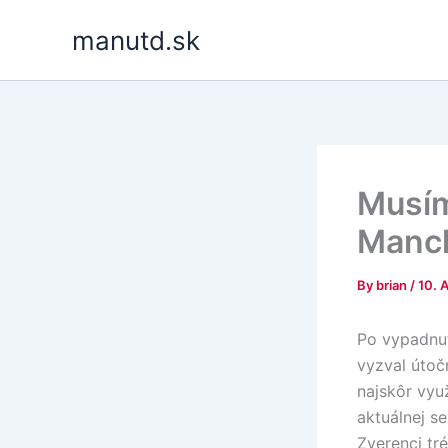
Skip
manutd.sk
to
content
Musím
Manch
By
brian
/
10. 
Po vypadnut
vyzval útoč
najskôr vyu
aktuálnej s
Zverenci tr