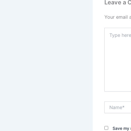
Leave a
Your email 
Type
here..
Name*
Save my n