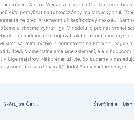
renci trénera Arséna Wengera musia na Old Trafforde bez
chcú ešte pomýšžať na tohtosezónny majstrovský titul. “Červ
momentálne pred Arsenalom už šesťbodový náskok. “Samoz
môžeme a chceme vyhrať ligu. V nedeľu je pre nás vrchol se
zhodne, či budeme ešte bojovať, alebo už môžeme myslieť
Musíme sa veľmi rýchlo preorientovať na Premier League a 
oti United. Momentálne sme síce sklamaní, ale v budúcom 
 v Lige majstrov. Náš tréner už vie, čo budeme v nasleduj
 aby sme túto súťaž vyhrali,” dodal Emmanuel Adebayor.
UEFA prispeje na “Skóruj za Červený kríž” sumou 100-tisíc CHF