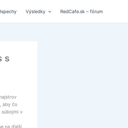
Úspechy
Výsledky
RedCafe.sk – fórum
s s
majstrov
, aby čo
i súbojmi v
e na ďalší