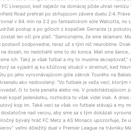
m FC Liverpool, keď najskôr na domácej pôde uhrali remízu 1
nfield Road prehrali po strhujúcom závere duelu 2:4. Práve
rovnal v 84. min na 2:2 po fantastickom sóle Walcotta, no
držali postup a po góloch z kopačiek Gerrarda (z pokuto
 zostali len oči pre plač. “Samozrejme, že sme sklamaní. M
 postaviť zodpovedne, teraz už s tým nič neurobíme. Dvak
 na dosah, no nedotiahli sme to do konca. Mali sme šance, 
 sme ich. Taký je však futbal a my to musíme akceptovať,” 
orý sa vyjadril aj ku kžúčovej situácii v stretnutí, keď hlav
útu po jeho vyrovnávajúcom góle zákrok Tourého na Babel
Arsenalu ako nedovolený: “Vo futbale je veža vecí, ktorým
edať, či to bola penalta alebo nie. V predchádzajúcom 
li kopať jedenástku, rozhodca to však videl inak. A dnes
utový kop im. Také veci sa však vo futbale stávajú a my m
dostatočne nad vecou, aby sme sa s tým dokázali vyrovna
iročný bývalý hráč FC Metz a AS Monaco upozorňuje, že u
ierov” veľmi dôležitý duel v Premier League na trávniku M