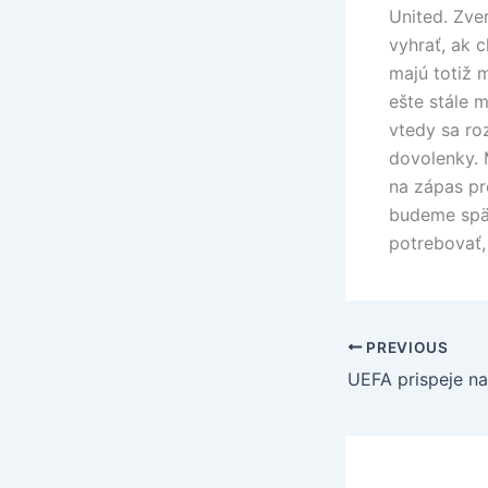
United. Zve
vyhrať, ak 
majú totiž 
ešte stále 
vtedy sa ro
dovolenky. 
na zápas pr
budeme späť
potrebovať,
PREVIOUS