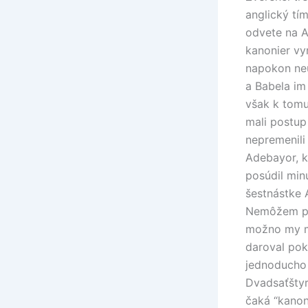
anglický tí
odvete na A
kanonier vy
napokon neu
a Babela im
však k tomu
mali postup
nepremenili
Adebayor, kt
posúdil min
šestnástke 
Nemôžem pov
možno my ma
daroval pok
jednoducho 
Dvadsaťštyr
čaká “kanon