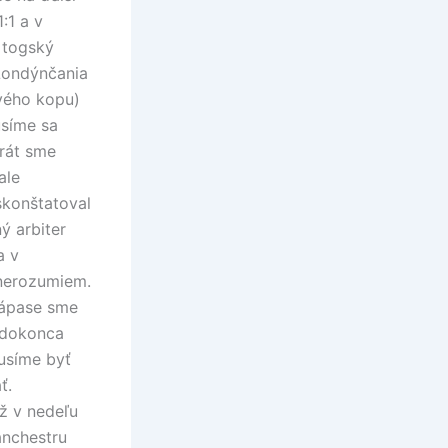
:1 a v
 togský
 Londýnčania
vého kopu)
usíme sa
rát sme
ale
skonštatoval
ný arbiter
a v
 nerozumiem.
zápase sme
 dokonca
usíme byť
ť.
ž v nedeľu
anchestru