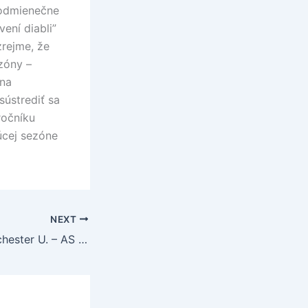
podmienečne
ení diabli”
rejme, že
zóny –
 na
sústrediť sa
ročníku
úcej sezóne
NEXT
Štvrťfinále – Manchester U. – AS Rím – I. polčas, zostavy