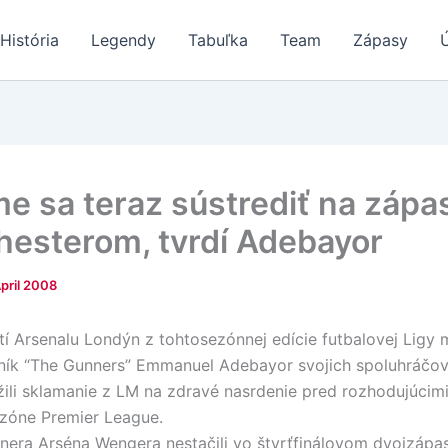
História
Legendy
Tabuľka
Team
Zápasy
e sa teraz sústrediť na zápa
esterom, tvrdí Adebayor
April 2008
í Arsenalu Londýn z tohtosezónnej edície futbalovej Ligy 
ník “The Gunners” Emmanuel Adebayor svojich spoluhráčov
žili sklamanie z LM na zdravé nasrdenie pred rozhodujúcim
ezóne Premier League.
énera Arséna Wengera nestačili vo štvrťfinálovom dvojzápas