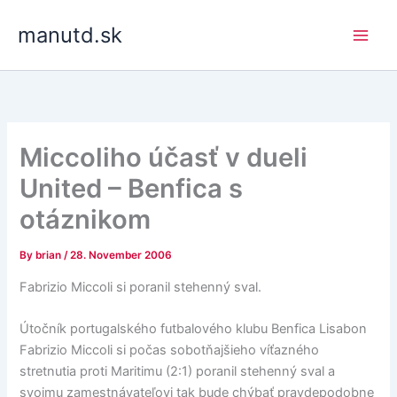
Skip
manutd.sk
to
content
Miccoliho účasť v dueli
United – Benfica s
otáznikom
By
brian
/
28. November 2006
Fabrizio Miccoli si poranil stehenný sval.
Útočník portugalského futbalového klubu Benfica Lisabon
Fabrizio Miccoli si počas sobotňajšieho víťazného
stretnutia proti Maritimu (2:1) poranil stehenný sval a
svojmu zamestnávateľovi tak bude chýbať pravdepodobne