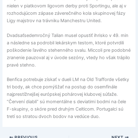
nielen v piatkovom ligovom derby proti Sportingu, ale aj v
rozhodujúcom zápase záverečného kola skupinovej fázy
Ligy majstrov na trávniku Manchestru United.
Dvadsaťsedemročný Talian musel opustiť ihrisko v 49. min
a následne sa podrobil lekárskym testom, ktoré potvrdili
poškodenie ľavého stehenného svalu. Miccoli pre podobné
zranenie pauzoval aj v úvode sezóny, vtedy ho však trápilo
pravé stehno.
Benfica potrebuje získať v dueli LM na Old Trafforde všetky
tri body, ak chce pomýšžať na postup do osemfinále
najprestížnejšej európskej pohárovej klubovej súťaže.
“Červení diabli” sú momentálne s deviatimi bodmi na čele
F-skupiny, o skóre pred druhým Celticom. Portugalci sú
tretí so stratou dvoch bodov na vedúce duo.
PREVIOUS
NEXT