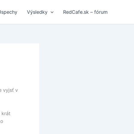
Úspechy
Výsledky
RedCafe.sk – fórum
 vyjsť v
 krát
ko