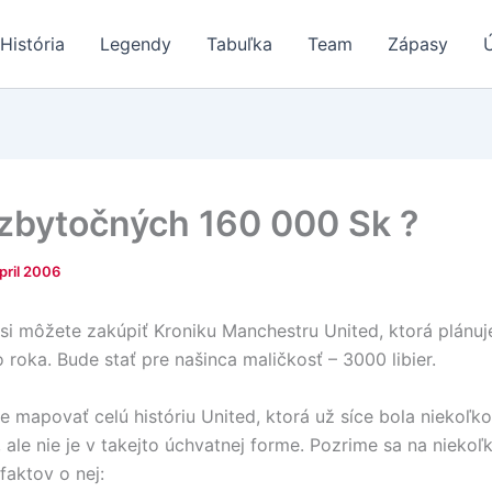
História
Legendy
Tabuľka
Team
Zápasy
zbytočných 160 000 Sk ?
April 2006
 si môžete zakúpiť Kroniku Manchestru United, ktorá plánuje
 roka. Bude stať pre našinca maličkosť – 3000 libier.
e mapovať celú históriu United, ktorá už síce bola niekoľko
 ale nie je v takejto úchvatnej forme. Pozrime sa na niekoľ
faktov o nej: