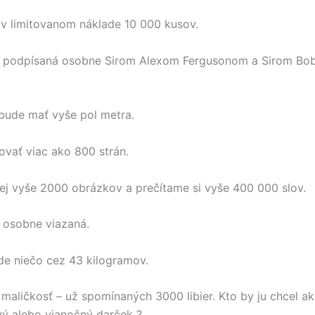
 v limitovanom náklade 10 000 kusov.
 podpísaná osobne Sirom Alexom Fergusonom a Sirom B
bude mať vyše pol metra.
vať viac ako 800 strán.
ej vyše 2000 obrázkov a prečítame si vyše 400 000 slov.
 osobne viazaná.
de niečo cez 43 kilogramov.
 maličkosť – už spomínaných 3000 libier. Kto by ju chcel a
ý alebo vianočný darček ?