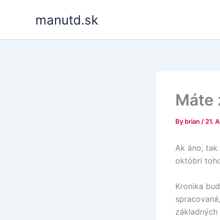
Skip
manutd.sk
to
content
Máte 
By
brian
/
21. 
Ak áno, tak
októbri toho
Kronika bud
spracovaná,
základných 