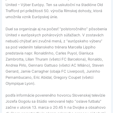
United – Výber Európy. Ten sa uskutoční na štadióne Old
Trafford pri príležitosti 50. výročia Rímskej dohody, ktorá
umožnila vznik Európskej únie.
Duel sa organizuje aj na počesť “polstoročného” pôsobenia
United v európskych pohárových súťažiach. V zostavách
nebudú chýbať ani zvučné mená, z “európskeho výberu”
sa pod vedením talianskeho trénera Marcella Lippiho
predstavia napr. Ronaldinho, Carles Puyol, Gianluca
Zambrotta, Lilian Thuram (všetci FC Barcelona), Ronaldo,
Andrea Pirlo, Gennaro Gattuso (všetci AC Miláno), Steven
Gerrard, Jamie Carragher (obaja FC Liverpool), Juninho
Pernambucano, Eric Abidal, Gregory Coupet (všetci
Olympique Lyon).
podľa informácie povereného hovorcu Slovenskej televízie
Jozefa Gogolu sa štúdio venované tejto “oslave futbalu”
začne v utorok 13. marca o 20.45 h na Dvojke a obsahovo