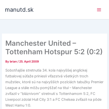
Skip
manutd.sk
to
content
Manchester United –
Tottenham Hotspur 5:2 (0:2)
By
brian
/
25. April 2009
Sobotňajšie stretnutia 34. kola najvyššej anglickej
futbalovej súťaže priniesli víťazstvá všetkých troch
mužstiev, ktoré sú na najvyšších pozíciách tabužky Premier
League a stále môžu pomýšžať na titul – Manchester
zvíťazil v “bláznivom” stretnutí s Tottenhamom 5:2, FC
Liverpool zdolal Hull City 3:1 a FC Chelsea zvíťazil na pôde
West Hamu 1:0.