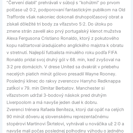
“Červení diabli” prehrávali v súboji s “kohútmi” po prvom
polčase už 0:2, podporovaní fantastickým publikom na Old
Trafforde však nakoniec dokonali druhopolčasový obrat a
získali dôležité tri body za víťazstvo 5:2. Do útoku po
zmene strán zavelil ako prvý portugalský klenot mužstva
Alexa Fergusona Cristiano Ronaldo, ktorý z pokutového
kopu naštartoval úradujúceho anglického majstra k obratu
v stretnutí. Najlepší futbalista minulého roku podľa FIFA
Ronaldo pridal svoj druhý gól v 68. min, keď zvyšoval na
3:2 pre domácich. V drese United sa dvakrát v priebehu
necelých piatich minút gólovo presadil Wayne Rooney.
Posledný klinec do rakvy zverencov Harryho Redknappa
zatĺkol v 79. min Dimitar Berbatov. Manchester si
víťazstvom udržal 3-bodový náskok pred druhým
Liverpoolom a má navyše jeden duel k dobru.
Zverenci trénera Rafaela Beníteza, ktorý dal opäť na celých
90 minút dôveru aj slovenskému reprezentačnému
stopérovi Martinovi Škrtelovi, vyhrávali u nováčika už 2:0 a
navyše mali počas poslednej polhodiny výhodu o jedného