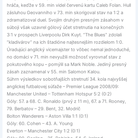
hráča, keďže v 59. min videl červenú kartu Caleb Folan. Hull
zásluhou Geovanniho v 73. min skorigoval stav na 1:2 a
zdramatizoval duel. Svojím druhým presným zásahom v
súboji však uzavrel gólový účet stretnutia na konečných
3:1 v prospech Liverpoolu Dirk Kuyt. “The Blues” zdolali
“kladivárov” na ich štadióne najtesnejším rozdielom 1:0.
Úradujúci anglický vicemajster to vôbec nemal jednoduché,
no domáci v 71. min nevyužili možnosť vyrovnať stav z
pokutového kopu – pomýlil sa Mark Noble. Jediný presný
zásah zaznamenal v 55. min Salomon Kalou.
Súhrn výsledkov sobotňajších stretnutí 34. kola najvyššej
anglickej futbalovej súťaže – Premier League 2008/09:
Manchester United – Tottenham Hotspur 5:2 (0:2)
Góly: 57. a 68. C. Ronaldo (prvý z 11 m), 67. a 71. Rooney,
79. Berbatov – 29. Bent, 32. Modrič
Bolton Wanderers – Aston Villa 1:1 (0:1)
Góly: 60. Cohen – 43. A. Young
Everton – Manchester City 1:2 (0:1)