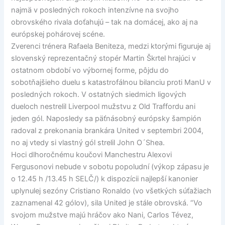
najmä v posledných rokoch intenzívne na svojho
obrovského rivala doťahujú – tak na domácej, ako aj na
európskej pohárovej scéne.
Zverenci trénera Rafaela Beniteza, medzi ktorými figuruje aj
slovenský reprezentačný stopér Martin Škrtel hrajúci v
ostatnom období vo výbornej forme, pôjdu do
sobotňajšieho duelu s katastrofálnou bilanciu proti ManU v
posledných rokoch. V ostatných siedmich ligových
dueloch nestrelil Liverpool mužstvu z Old Traffordu ani
jeden gól. Naposledy sa päťnásobný európsky šampión
radoval z prekonania brankára United v septembri 2004,
no aj vtedy si vlastný gól strelil John O´Shea.
Hoci dlhoročnému koučovi Manchestru Alexovi
Fergusonovi nebude v sobotu popoludní (výkop zápasu je
o 12.45 h /13.45 h SELČ/) k dispozícii najlepší kanonier
uplynulej sezóny Cristiano Ronaldo (vo všetkých súťažiach
zaznamenal 42 gólov), sila United je stále obrovská. “Vo
svojom mužstve majú hráčov ako Nani, Carlos Tévez,