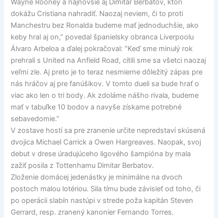
Wayne Rooney a najnovšie aj Dimitar Berbatov, ktorí
dokážu Cristiana nahradiť. Naozaj neviem, či to proti
Manchestru bez Ronalda budeme mať jednoduchšie, ako
keby hral aj on,” povedal španielsky obranca Liverpoolu
Álvaro Arbeloa a ďalej pokračoval: “Keď sme minulý rok
prehrali s United na Anfield Road, cítili sme sa všetci naozaj
veľmi zle. Aj preto je to teraz nesmierne dôležitý zápas pre
nás hráčov aj pre fanúšikov. V tomto dueli sa bude hrať o
viac ako len o tri body. Ak zdoláme nášho rivala, budeme
mať v tabuľke 10 bodov a navyše získame potrebné
sebavedomie.”
V zostave hostí sa pre zranenie určite nepredstaví skúsená
dvojica Michael Carrick a Owen Hargreaves. Naopak, svoj
debut v drese úradujúceho ligového šampióna by mala
zažiť posila z Tottenhamu Dimitar Berbatov.
Zloženie domácej jedenástky je minimálne na dvoch
postoch malou lotériou. Sila tímu bude závisieť od toho, či
po operácii slabín nastúpi v strede poža kapitán Steven
Gerrard, resp. zranený kanonier Fernando Torres.