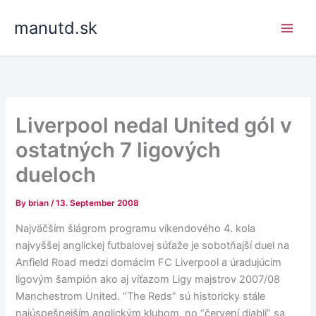
Skip
manutd.sk
to
content
Liverpool nedal United gól v
ostatných 7 ligových
dueloch
By
brian
/
13. September 2008
Najväčším šlágrom programu víkendového 4. kola
najvyššej anglickej futbalovej súťaže je sobotňajší duel na
Anfield Road medzi domácim FC Liverpool a úradujúcim
ligovým šampión ako aj víťazom Ligy majstrov 2007/08
Manchestrom United. “The Reds” sú historicky stále
najúspešnejším anglickým klubom, no “červení diabli” sa