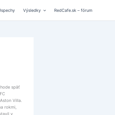
Úspechy
Výsledky
RedCafe.sk – fórum
chode späť
 FC
Aston Villa.
a rokmi,
tavil v