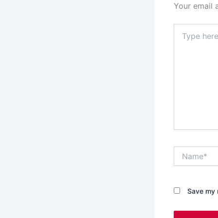
Your email 
Type
here..
Name*
Save my n