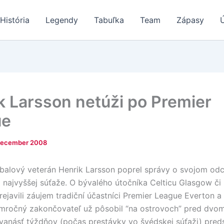
História
Legendy
Tabuľka
Team
Zápasy
k Larsson netúži po Premier
ue
December 2008
balový veterán Henrik Larsson poprel správy o svojom od
j najvyššej súťaže. O bývalého útočníka Celticu Glasgow či
ejavili záujem tradiční účastníci Premier League Everton a 
mročný zakončovateľ už pôsobil “na ostrovoch” pred dvom
vanásť týždňov (počas prestávky vo švédskej súťaži) preds