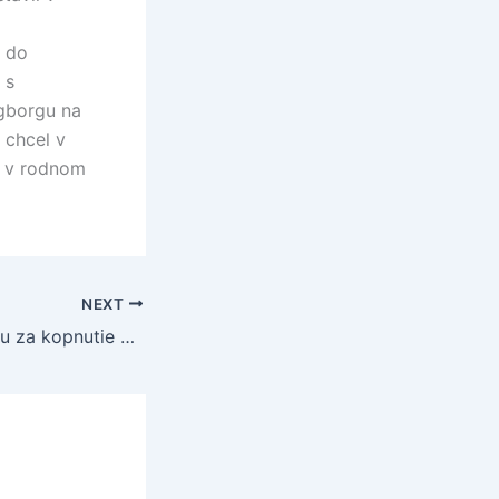
d do
 s
ngborgu na
 chcel v
ť v rodnom
NEXT
Ronaldo bez trestu za kopnutie protihráča v súboji na zemi