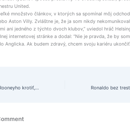
estru United.
veľké množstvo článkov, v ktorých sa spomínal môj odcho
ebo Aston Villy. Zvláštne je, že ja som nikdy nekomunikoval
ľmi ani jedného z týchto dvoch klubov,” uviedol hráč Helsi
álnej internetovej stránke a dodal: “Nie je pravda, že by som
do Anglicka. Ak budem zdravý, chcem svoju kariéru ukonči
Capello nebude Rooneyho krotiť, Owen má dvere otvorené
 Comment