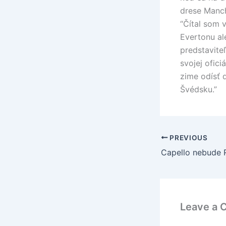
drese Manch
“Čítal som 
Evertonu al
predstavite
svojej ofici
zime odísť 
Švédsku.”
PREVIOUS
Leave a