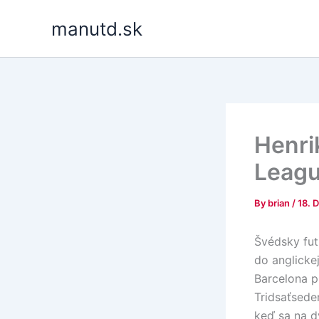
Skip
manutd.sk
to
content
Henri
Leag
By
brian
/
18. 
Švédsky fut
do anglicke
Barcelona pr
Tridsaťsede
keď sa na d