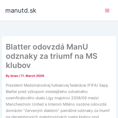
Skip
manutd.sk
to
content
Blatter odovzdá ManU
odznaky za triumf na MS
klubov
By
brian
/
11. March 2009
Prezident Medzinárodnej futbalovej federácie (FIFA) Sepp
Blatter pred výkopom stredajšieho odvetného
osemfinálového duelu Ligy majstrov 2008/09 medzi
Manchestrom United a Interom Miláno osobne odovzdá
domácim “červeným diablom” pamätné odznaky za triumf
na decembrových majstrovstvách sveta klubov pod