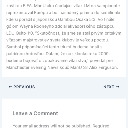
záštitou FIFA. ManU ako úradujúci víťaz LM na šampionáte
reprezentoval Európu a bol nasadený priamo do semifinále
kde si poradil s japonskou Gambou Osaka 5:3. Vo finále
gólom Wayna Rooneyho zdolal ekvádorského zástupcu
LDU Quito 1:0. “Skutočnosť, že sme sa stali prvým britským
víťazom majstrovstiev sveta klubov je veľkou poctou.
Symbol pripomínajúci tento triumf budeme nosiť s
patričnou hrdosťou. Dúfam, že na sklonku roku 2009
budeme bojovať o zopakovanie víťazstva,” povedal pre
Manchester Evening News kouč ManU Sir Alex Ferguson.
PREVIOUS
NEXT
Leave a Comment
Your email address will not be published.
Required