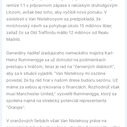
remíze 1:1 v prípravnom zápase s rakúskym druholigovým
Linzom, avšak bez toho, aby vyčíslil novú ponuku. V
súvislosti s Van Nistelrooyom sa predpokladá, že
mníchovský návrh sa pohybuje okolo 15 miliónov libier,
zatiaž čo sa Old Traffordu málilo 12 miliónov od Realu
Madrid.
Generálny riaditeľ úradujúceho nemeckého majstra Karl-
Heinz Rummenigge sa už dohodol na podmienkach
prestupu s hráčom, teraz je rad na “červených diabloch”,
aby sa k situácii vyjadrili. “Van Nistelrooy mi osobne
povedal, že by rád hral v našom drese budúcu sezónu. Už
máme za sebou aj rokovania o financiách. Rozhodnúť však
musí Manchester United,” vysvetlil Rummenigge, ktorý sa
spolieha najmä na strelecký potenciál reprezentanta
“Oranjes”.
V oranžových farbách však Van Nistelrooy práve na