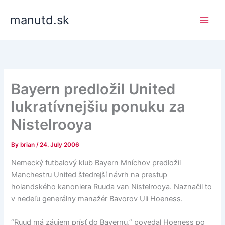
Skip
manutd.sk
to
content
Bayern predložil United
lukratívnejšiu ponuku za
Nistelrooya
By
brian
/
24. July 2006
Nemecký futbalový klub Bayern Mníchov predložil
Manchestru United štedrejší návrh na prestup
holandského kanoniera Ruuda van Nistelrooya. Naznačil to
v nedeľu generálny manažér Bavorov Uli Hoeness.
“Ruud má záujem prísť do Bayernu,” povedal Hoeness po