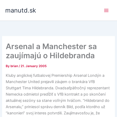
Skip
manutd.sk
to
content
Arsenal a Manchester sa
zaujímajú o Hildebranda
By
brian
/
21. January 2005
Kluby anglickej futbalovej Premiership Arsenal Londýn a
Manchester United prejavili záujem o brankára VfB
Stuttgart Tima Hildebranda. Dvadsaťpäťročný reprezentant
Nemecka odmietol predĺžiť s VfB kontrakt a po skončení
aktuálnej sezóny sa stane voľným hráčom. “Hildebrand do
Arsenalu,” priniesol správu denník Bild, podľa ktorého už
“kanonieri” svoj interes potvrdili. Zaujímavosťou je, že