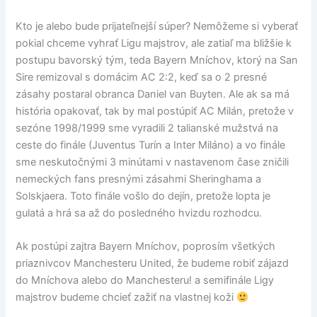
Kto je alebo bude prijateľnejší súper? Nemôžeme si vyberať
pokial chceme vyhrať Ligu majstrov, ale zatiaľ ma bližšie k
postupu bavorský tým, teda Bayern Mníchov, ktorý na San
Sire remizoval s domácim AC 2:2, keď sa o 2 presné
zásahy postaral obranca Daniel van Buyten. Ale ak sa má
história opakovať, tak by mal postúpiť AC Milán, pretože v
sezóne 1998/1999 sme vyradili 2 talianské mužstvá na
ceste do finále (Juventus Turín a Inter Miláno) a vo finále
sme neskutočnými 3 minútami v nastavenom čase zničili
nemeckých fans presnými zásahmi Sheringhama a
Solskjaera. Toto finále vošlo do dejín, pretože lopta je
gulatá a hrá sa až do posledného hvizdu rozhodcu.
Ak postúpi zajtra Bayern Mníchov, poprosím všetkých
priaznivcov Manchesteru United, že budeme robiť zájazd
do Mníchova alebo do Manchesteru! a semifinále Ligy
majstrov budeme chcieť zažiť na vlastnej koži