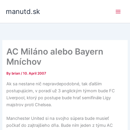
Skip
manutd.sk
to
content
AC Miláno alebo Bayern
Mníchov
By
brian
/
10. April 2007
Ak sa nestane nič nepravdepodobné, tak ďalším
postupujúcim, v poradí už 3 anglickým týmom bude FC
Liverpool, ktorý po postupe bude hrať semifinále Ligy
majstrov proti Chelsea.
Manchester United si na svojho súpera bude musieť
počkať do zajtrajšieho dňa. Bude ním jeden z týmu AC