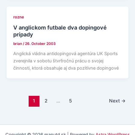
rozne
V anglickom futbale dva dopingové
prípady
brian
/
26. October 2003
Anglická vládna antidopingová agentúra UK Sports
zverejnila v sobotu štvrťročnú prácu o svojej
činnosti, ktorá obsahuje aj dva pozitívne dopingové
1
2
…
5
Next
→
Copyright © 2026 manutd.sk | Powered by
Astra WordPress